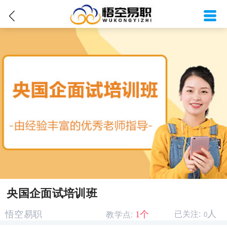
央国企面试培训班
教学点:
人
1个
悟空易职
已关注:
0