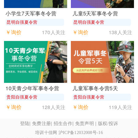
小学生7天军事冬令营
儿童5天军事冬令营
昆明自强夏令营
昆明自强夏令营
￥询价
￥询价
170人关注
138人关注
10天青少年军事冬令营
儿童军事冬令营5天
贵阳自强夏令营
贵阳自强夏令营
￥询价
￥询价
128人关注
119人关注
|
|
|
|
登陆
免费注册
招生合作
免责声明
版权/投诉
培训十佳网
沪ICP备12032008号-16