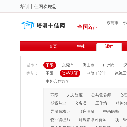
培训十佳网
欢迎您！
东莞市
佛
全国站

首页
学校
课程
城市：
不限
东莞市
佛山市
广州市
类别：
不限
资格认证
电脑IT设计
建筑工
中外合作办学
不限
人力资源
公共营养师
心
期货从业
公务员
工作坊
精神
导游资格证
临床医师
中西医师
物业管理师
环境影响评价师
项目管