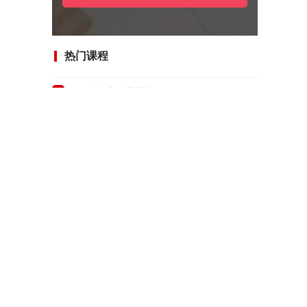
热门课程
1
cnc数控编程培训课程
2
广州俄语培训课程
3
广州日语培训班
4
广州德语A1-B2培训课程
5
广州市DSE港澳台联考培训班
6
广州法语培训课程
7
广州托福零基础培训课程
8
广州雅思零基础培训课程