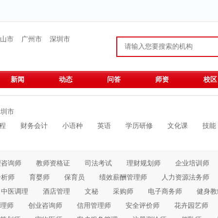
山市
广州市
深圳市
新闻
动态
问答
师资
校区
深圳市
程
财务会计
小语种
英语
学历研修
文化课
技能
理咨询师
教师资格证
司法考试
理财规划师
企业培训师
分析师
育婴师
保育员
绩效薪酬管理师
人力资源法务师
中医调理
酒店管理
文秘
采购师
电子商务师
健身教
理师
创业咨询师
信用管理师
安全评价师
花卉园艺师