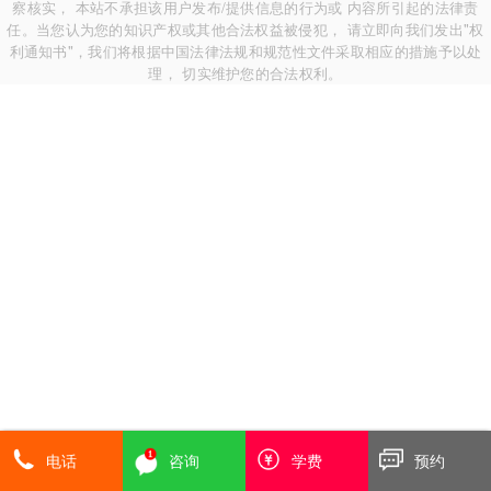
察核实， 本站不承担该用户发布/提供信息的行为或 内容所引起的法律责
任。当您认为您的知识产权或其他合法权益被侵犯， 请立即向我们发出"权
利通知书"，我们将根据中国法律法规和规范性文件采取相应的措施予以处
理， 切实维护您的合法权利。
电话
咨询
学费
预约