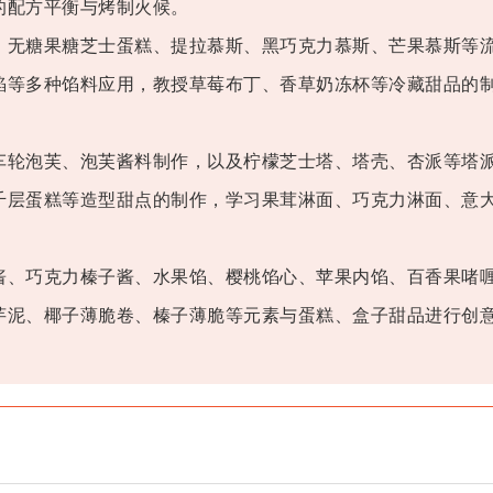
的配方平衡与烤制火候。
无糖果糖芝士蛋糕、提拉慕斯、黑巧克力慕斯、芒果慕斯等
馅等多种馅料应用，教授草莓布丁、香草奶冻杯等冷藏甜品的
轮泡芙、泡芙酱料制作，以及柠檬芝士塔、塔壳、杏派等塔
千层蛋糕等造型甜点的制作，学习果茸淋面、巧克力淋面、意
、巧克力榛子酱、水果馅、樱桃馅心、苹果内馅、百香果啫
芋泥、椰子薄脆卷、榛子薄脆等元素与蛋糕、盒子甜品进行创