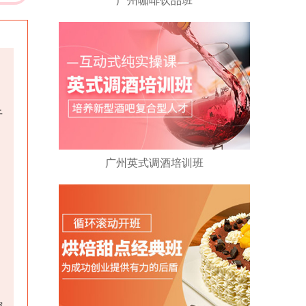
广州咖啡饮品班
干
。
广州英式调酒培训班
控